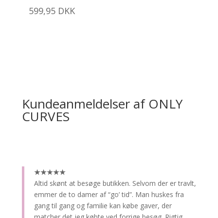
599,95
DKK
Kundeanmeldelser af ONLY
CURVES
★★★★★
Altid skønt at besøge butikken.
Selvom der er travlt,
emmer de to damer af “go’ tid”. Man huskes fra
gang til gang og familie kan købe gaver, der
matcher det jeg købte ved forrige besøg. Rigtig