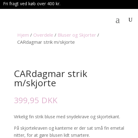
Fri fragt ved køb over 400 kr.
.
Hjem
/
Overdele
/
Bluser og Skjorter
/
CARdagmar strik m/skjorte
CARdagmar strik
m/skjorte
399,95
DKK
Virkelig fin strik bluse med snydekrave og skjortekant.
På skjortekraven og kanterne er der sat små fin emetal
nitter, for at gøre blusen lidt smartere.