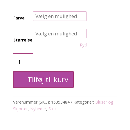
Farve
Størrelse
Ryd
CARdagmar
strik
Tilføj til kurv
m/skjorte
antal
Varenummer (SKU):
15353484
Kategorier:
Bluser og
Skjorter
,
Nyheder
,
Strik