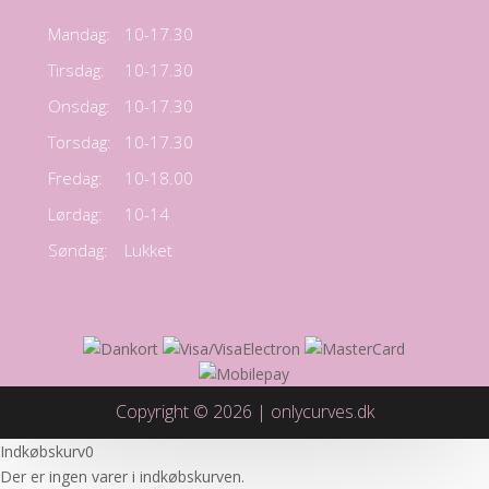
Mandag:
10-17.30
Tirsdag:
10-17.30
Onsdag:
10-17.30
Torsdag:
10-17.30
Fredag:
10-18.00
Lørdag:
10-14
Søndag:
Lukket
Copyright © 2026 | onlycurves.dk
Indkøbskurv
0
Der er ingen varer i indkøbskurven.