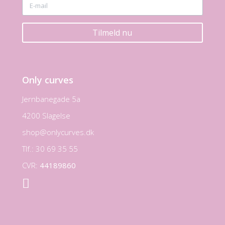
Tilmeld nu
Only curves
Jernbanegade 5a
4200 Slagelse
shop@onlycurves.dk
Tlf.: 30 69 35 55
CVR:
44189860
