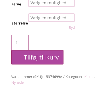
Farve
Størrelse
Ryd
CARjoanna
kjole
Tilføj til kurv
antal
Varenummer (SKU):
15374699A
Kategorier:
Kjoler
,
Nyheder