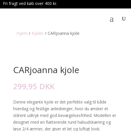
Fri fragt ved køb over 400 kr.
.
Hjem
/
Kjoler
/
CARjoanna kjole
CARjoanna kjole
299,95
DKK
Denne elegante kjole er det perfekte valg til både
hverdag og festlige anledninger, hvor du ønsker et
stilrent udtryk med god bevægelsesfrihed. Modellen er
designet med en flatterende rund halsudskæring og
løse 2/4 ærmer, der giver et let og luftigt look.