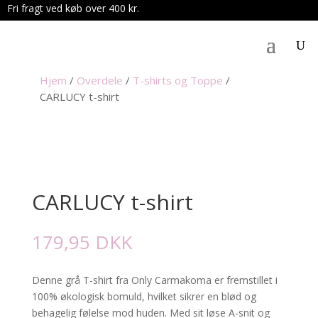
Fri fragt ved køb over 400 kr.
.
Hjem
/
Overdele
/
T-shirts og Toppe
/
CARLUCY t-shirt
CARLUCY t-shirt
179,95
DKK
Denne grå T-shirt fra Only Carmakoma er fremstillet i
100% økologisk bomuld, hvilket sikrer en blød og
behagelig følelse mod huden. Med sit løse A-snit og