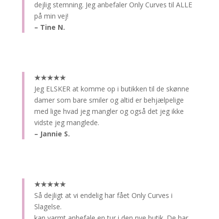
dejlig stemning. Jeg anbefaler Only Curves til ALLE
på min vej!
– Tine N.
★★★★★
Jeg ELSKER at komme op i butikken til de skønne
damer som bare smiler og altid er behjælpelige
med lige hvad jeg mangler og også det jeg ikke
vidste jeg manglede.
– Jannie S.
★★★★★
Så dejligt at vi endelig har fået Only Curves i
Slagelse.
kan varmt anbefale en tur i den nye butik. De har