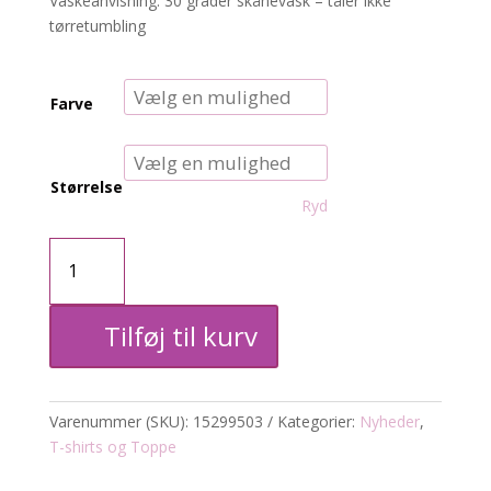
Vaskeanvisning: 30 grader skånevask – tåler ikke
tørretumbling
Farve
Størrelse
Ryd
CARLUCY
t-
Tilføj til kurv
shirt
antal
Varenummer (SKU):
15299503
Kategorier:
Nyheder
,
T-shirts og Toppe