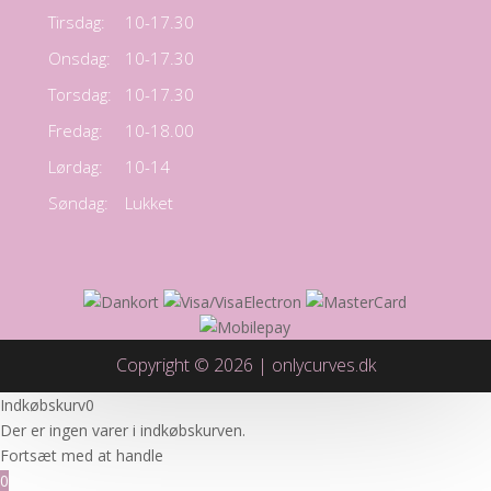
Tirsdag:
10-17.30
Onsdag:
10-17.30
Torsdag:
10-17.30
Fredag:
10-18.00
Lørdag:
10-14
Søndag:
Lukket
Copyright © 2026 | onlycurves.dk
Indkøbskurv
0
Der er ingen varer i indkøbskurven.
Fortsæt med at handle
0