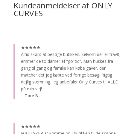
Kundeanmeldelser af ONLY
CURVES
★★★★★
Altid skønt at besøge butikken.
Selvom der er travlt,
emmer de to damer af “go’ tid”. Man huskes fra
gang til gang og familie kan købe gaver, der
matcher det jeg købte ved forrige besøg. Rigtig
dejlig stemning. Jeg anbefaler Only Curves til ALLE
på min vej!
– Tine N.
★★★★★
Jeg ELSKER at komme op i butikken til de skønne