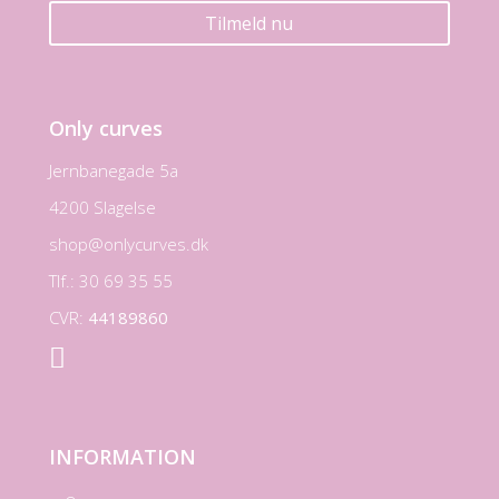
Tilmeld nu
Only curves
Jernbanegade 5a
4200 Slagelse
shop@onlycurves.dk
Tlf.: 30 69 35 55
CVR:
44189860

INFORMATION