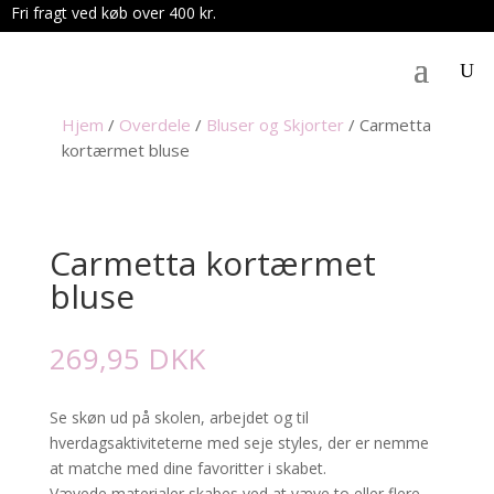
Fri fragt ved køb over 400 kr.
.
Hjem
/
Overdele
/
Bluser og Skjorter
/
Carmetta
kortærmet bluse
Carmetta kortærmet
bluse
269,95
DKK
Se skøn ud på skolen, arbejdet og til
hverdagsaktiviteterne med seje styles, der er nemme
at matche med dine favoritter i skabet.
Vævede materialer skabes ved at væve to eller flere