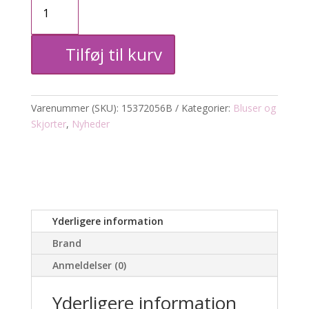
Carmetta
kortærmet
Tilføj til kurv
bluse
antal
Varenummer (SKU):
15372056B
Kategorier:
Bluser og
Skjorter
,
Nyheder
Yderligere information
Brand
Anmeldelser (0)
Yderligere information