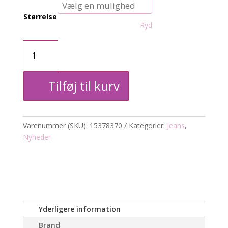
Størrelse
Ryd
Carsnow
Skinny
Tilføj til kurv
jeans
antal
Varenummer (SKU):
15378370
Kategorier:
Jeans
,
Nyheder
Yderligere information
Brand