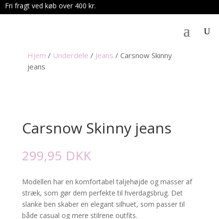
Fri fragt ved køb over 400 kr.
.
Hjem
/
Underdele
/
Jeans
/
Carsnow Skinny
jeans
Carsnow Skinny jeans
299,95
DKK
Modellen har en komfortabel taljehøjde og masser af
stræk, som gør dem perfekte til hverdagsbrug. Det
slanke ben skaber en elegant silhuet, som passer til
både casual og mere stilrene outfits.