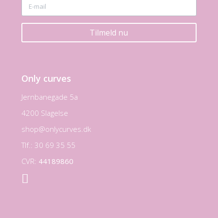
Tilmeld nu
Only curves
Jernbanegade 5a
4200 Slagelse
shop@onlycurves.dk
Tlf.: 30 69 35 55
CVR:
44189860
