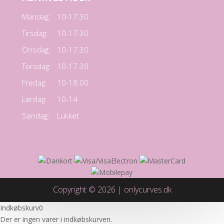
Mandag:
10-17.30
Tirsdag:
10-17.30
Onsdag:
10-17.30
Torsdag:
10-17.30
Fredag:
10-18.00
Lørdag:
10-14
Søndag:
Lukket
Copyright © 2026 | onlycurves.dk
Indkøbskurv
0
Der er ingen varer i indkøbskurven.