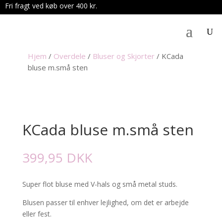
Fri fragt ved køb over 400 kr.
.
Hjem
/
Overdele
/
Bluser og Skjorter
/
KCada
bluse m.små sten
KCada bluse m.små sten
399,95
DKK
Super flot bluse med V-hals og små metal studs.
Blusen passer til enhver lejlighed, om det er arbejde
eller fest.