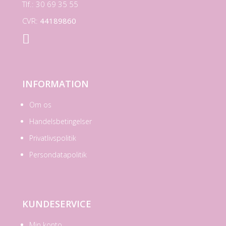
Tlf.: 30 69 35 55
CVR:
44189860

INFORMATION
Om os
Handelsbetingelser
Privatlivspolitik
Persondatapolitik
KUNDESERVICE
Min konto