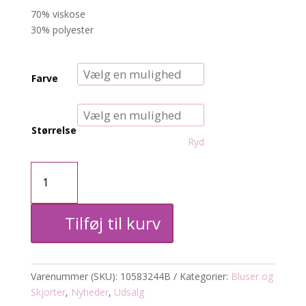
70% viskose
30% polyester
Farve
Størrelse
Ryd
KCada
bluse
Tilføj til kurv
m.små
sten
Varenummer (SKU):
10583244B
Kategorier:
Bluser og
antal
Skjorter
,
Nyheder
,
Udsalg