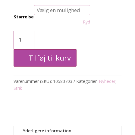
Størrelse
Ryd
KCletty
Strik
Tilføj til kurv
m.
perler
Varenummer (SKU):
10583703
Kategorier:
Nyheder
,
antal
Strik
Yderligere information