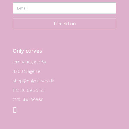
Tilmeld nu
Only curves
Jernbanegade 5a
4200 Slagelse
shop@onlycurves.dk
Tlf.: 30 69 35 55
CVR:
44189860
