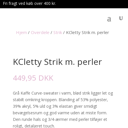
Fri fragt ved køb over 400 kr.
.
Hjem
/
Overdele
/
Strik
/
KCletty Strik m. perler
KCletty Strik m. perler
449,95
DKK
Grå Kaffe Curve-sweater i varm, blød strik ligger let og
stabilt omkring kroppen. Blanding af 53% polyester,
39% akryl, 5% uld og 3% elastan giver smidigt
bevægelsesrum og god varme uden at miste form.
Den runde hals og 3/4-ærmer med perler tilføjer et
roligt, detaljeret touch.