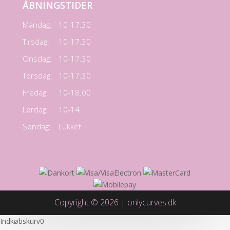
ÅBNINGSTIDER
Mandag:
10-17.30
Tirsdag:
10-17.30
Onsdag:
10-17.30
Torsdag:
10-17.30
Fredag:
10-18.00
Lørdag:
10-14
Søndag:
Lukket
Copyright © 2026 | onlycurves.dk
Indkøbskurv
0