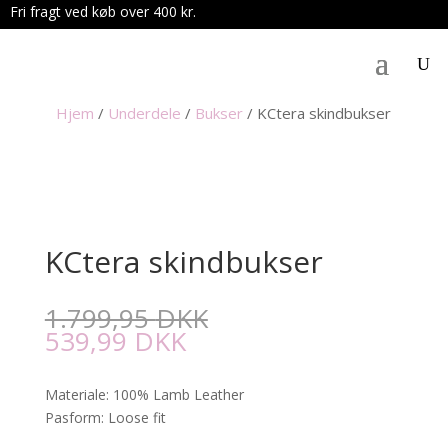
Fri fragt ved køb over 400 kr.
.
Hjem
/
Underdele
/
Bukser
/
KCtera skindbukser
KCtera skindbukser
1.799,95
DKK
539,99
DKK
Materiale: 100% Lamb Leather
Pasform: Loose fit