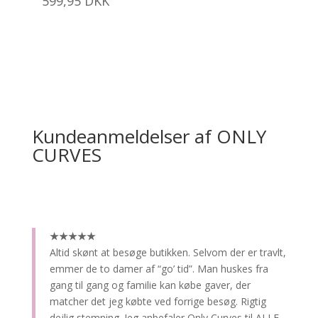
599,95
DKK
Kundeanmeldelser af ONLY
CURVES
★★★★★
Altid skønt at besøge butikken.
Selvom der er travlt,
emmer de to damer af “go’ tid”. Man huskes fra
gang til gang og familie kan købe gaver, der
matcher det jeg købte ved forrige besøg. Rigtig
dejlig stemning. Jeg anbefaler Only Curves til ALLE