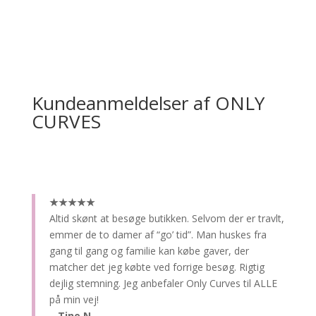
Kundeanmeldelser af ONLY
CURVES
★★★★★
Altid skønt at besøge butikken.
Selvom der er travlt,
emmer de to damer af “go’ tid”. Man huskes fra
gang til gang og familie kan købe gaver, der
matcher det jeg købte ved forrige besøg. Rigtig
dejlig stemning. Jeg anbefaler Only Curves til ALLE
på min vej!
– Tine N.