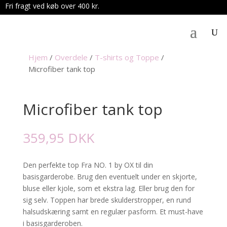
Fri fragt ved køb over 400 kr.
.
Hjem
/
Overdele
/
T-shirts og Toppe
/
Microfiber tank top
Microfiber tank top
359,95
DKK
Den perfekte top Fra NO. 1 by OX til din
basisgarderobe. Brug den eventuelt under en skjorte,
bluse eller kjole, som et ekstra lag. Eller brug den for
sig selv. Toppen har brede skulderstropper, en rund
halsudskæring samt en regulær pasform. Et must-have
i basisgarderoben.