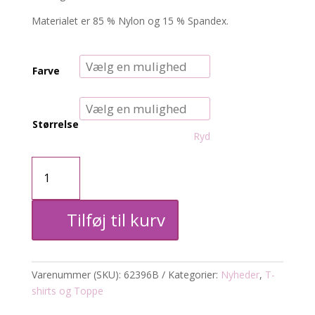
Materialet er 85 % Nylon og 15 % Spandex.
Farve
Størrelse
Ryd
Microfiber
tank
Tilføj til kurv
top
antal
Varenummer (SKU):
62396B
Kategorier:
Nyheder
,
T-
shirts og Toppe