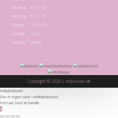
Onsdag:
10-17.30
Torsdag:
10-17.30
Fredag:
10-18.00
Lørdag:
10-14
Søndag:
Lukket
Copyright © 2026 | onlycurves.dk
Indkøbskurv
0
Der er ingen varer i indkøbskurven.
Fortsæt med at handle
0