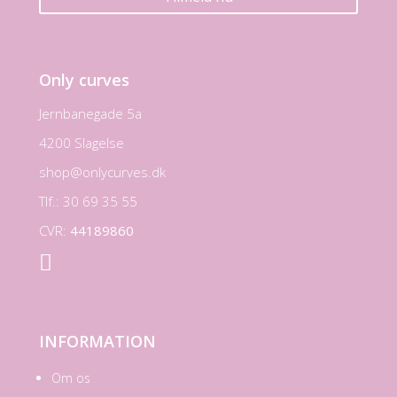
Only curves
Jernbanegade 5a
4200 Slagelse
shop@onlycurves.dk
Tlf.: 30 69 35 55
CVR:
44189860

INFORMATION
Om os