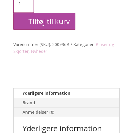
ZH-
Ozie
Tilføj til kurv
Bluse
m.
Varenummer (SKU):
200936B
Kategorier:
Bluser og
blomst
Skjorter
,
Nyheder
antal
Yderligere information
Brand
Anmeldelser (0)
Yderligere information