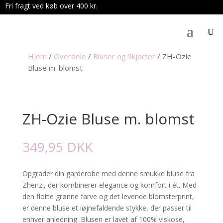
Fri fragt ved køb over 400 kr.
.
Hjem
/
Overdele
/
Bluser og Skjorter
/
ZH-Ozie
Bluse m. blomst
ZH-Ozie Bluse m. blomst
349,95
DKK
Opgrader din garderobe med denne smukke bluse fra
Zhenzi, der kombinerer elegance og komfort i ét. Med
den flotte grønne farve og det levende blomsterprint,
er denne bluse et iøjnefaldende stykke, der passer til
enhver anledning. Blusen er lavet af 100% viskose,