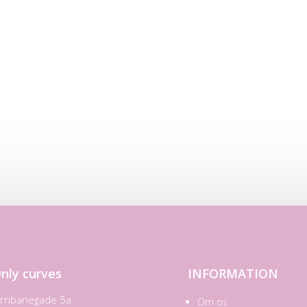
nly curves
INFORMATION
ernbanegade 5a
Om os