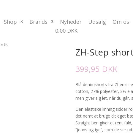
Shop
Brands
Nyheder
Udsalg
Om os
0,00
DKK
orts
ZH-Step shor
399,95
DKK
Blå denimshorts fra Zhenzi i
cotton, 27% polyester, 3% elas
men giver sig let, når du går, 
Den elastiske linning sidder 
det nemt at bruge dit eget bæl
Straight ben giver et rent fal
“jeans-agtige”, som de ser ud