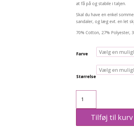
at få på og stabile i taljen.
Skal du have en enkel sommer
sandaler, og læg evt. en let sk
70% Cotton, 27% Polyester, 
Farve
Størrelse
ZH-
Step
Tilføj til kurv
shorts
antal