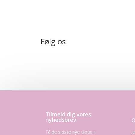
Følg os
Tilmeld dig vores
nyhedsbrev
O
Få de sidste nye tilbud i
J