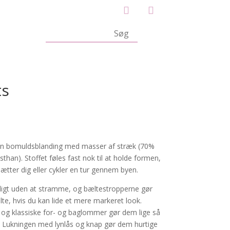
ts
 en bomuldsblanding med masser af stræk (70%
than). Stoffet føles fast nok til at holde formen,
sætter dig eller cykler en tur gennem byen.
roligt uden at stramme, og bæltestropperne gør
te, hvis du kan lide et mere markeret look.
d, og klassiske for- og baglommer gør dem lige så
. Lukningen med lynlås og knap gør dem hurtige