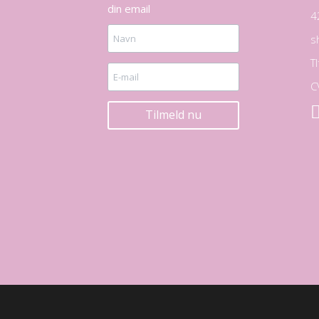
din email
4
s
T
C
Tilmeld nu