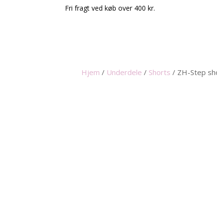
Fri fragt ved køb over 400 kr.
Hjem
/
Underdele
/
Shorts
/
ZH-Step sh