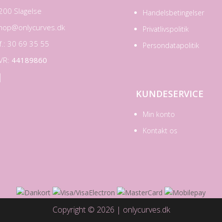
200 Slagelse
Handelsbetingelser
hop@onlycurves.dk
Privatlivspolitik
lf.: 30 69 35 55
Persondatapolitik
VR:
44189860

KUNDESERVICE
Min konto
Kontakt os
Copyright © 2026 | onlycurves.dk