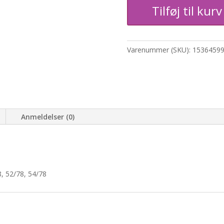
Tilføj til kurv
jeans
antal
Varenummer (SKU):
1536459
Anmeldelser (0)
8, 52/78, 54/78