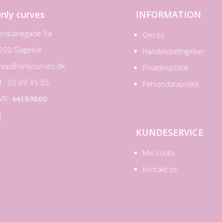
nly curves
INFORMATION
ernbanegade 5a
Om os
200 Slagelse
Handelsbetingelser
hop@onlycurves.dk
Privatlivspolitik
lf.: 30 69 35 55
Persondatapolitik
VR:
44189860

KUNDESERVICE
Min konto
Kontakt os