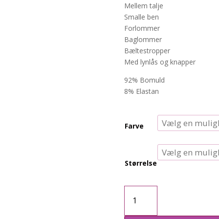
Mellem talje
Smalle ben
Forlommer
Baglommer
Bæltestropper
Med lynlås og knapper
92% Bomuld
8% Elastan
Farve
Størrelse
CARWilly
skinny