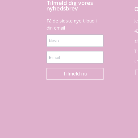
Tilmeld dig vores
nyhedsbrev
O
Få de sidste nye tilbud i
J
din email
4
s
T
C
Tilmeld nu