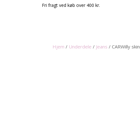
Fri fragt ved køb over 400 kr.
Hjem
/
Underdele
/
Jeans
/
CARWilly ski