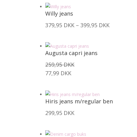
Willy jeans
Prisinterva
379,95
DKK
–
399,95
DKK
379,95 DK
til
399,95 DK
Augusta capri jeans
259,95
DKK
77,99
DKK
Hiris jeans m/regular ben
299,95
DKK