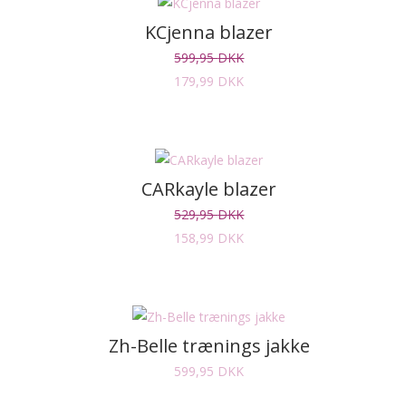
KCjenna blazer
599,95
DKK
179,99
DKK
CARkayle blazer
529,95
DKK
158,99
DKK
Zh-Belle trænings jakke
599,95
DKK