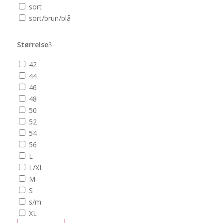
sort
sort/brun/blå
Størrelse
42
44
46
48
50
52
54
56
L
L/XL
M
S
s/m
XL