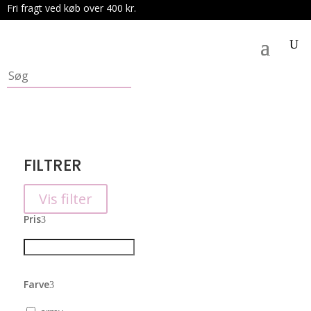
Fri fragt ved køb over 400 kr.
.
FILTRER
Vis filter
Pris
Farve