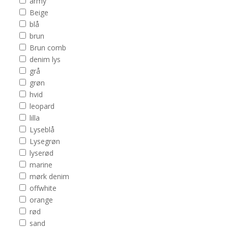
army
Beige
blå
brun
Brun comb
denim lys
grå
grøn
hvid
leopard
lilla
Lyseblå
Lysegrøn
lyserød
marine
mørk denim
offwhite
orange
rød
sand