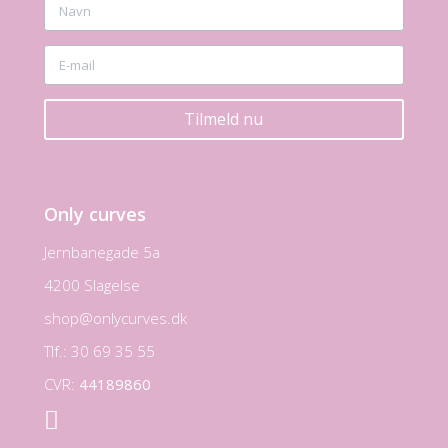
Tilmeld nu
Only curves
Jernbanegade 5a
4200 Slagelse
shop@onlycurves.dk
Tlf.: 30 69 35 55
CVR:
44189860
