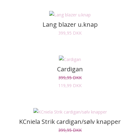
Lang blazer u.knap
399,95
DKK
Cardigan
399,95
DKK
119,99
DKK
KCniela Strik cardigan/sølv knapper
399,95
DKK