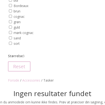
blå
Bordeaux
brun
cognac
grøn
guld
mørk cognac
sand
sort
Størrelse
Reset
Forside
/
Accessories
/
Tasker
Ingen resultater fundet
en du anmodede om kunne ikke findes. Prøv at præciser din søgning, e