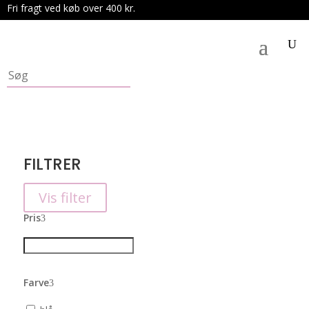
Fri fragt ved køb over 400 kr.
.
FILTRER
Vis filter
Pris
Farve