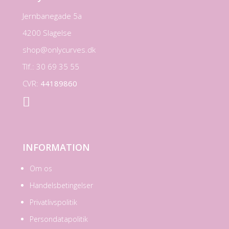
Jernbanegade 5a
4200 Slagelse
shop@onlycurves.dk
Tlf.: 30 69 35 55
CVR:
44189860

INFORMATION
Om os
Handelsbetingelser
Privatlivspolitik
Persondatapolitik