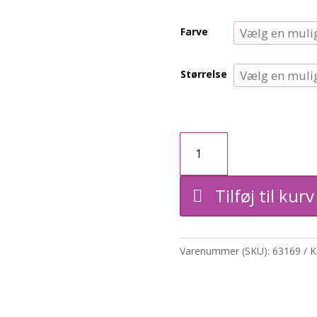
Farve
Størrelse
Kjole
m.V-
Tilføj til kurv
hals
mønster
Varenummer (SKU):
63169
K
antal