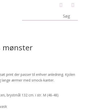
s mønster
lsøt print der passer til enhver anledning. Kjolen
og lange ærmer med smock-kanter.
en, brystmål 132 cm. i str. M (46-48)
vask