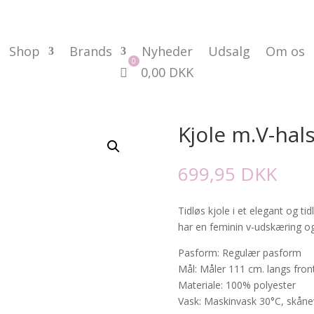
Shop
Brands
Nyheder
Udsalg
Om os
0,00
DKK
Kjole m.V-hal
699,95
DKK
Tidløs kjole i et elegant og tid
har en feminin v-udskæring 
Pasform: Regulær pasform
Mål: Måler 111 cm. langs front
Materiale: 100% polyester
Vask: Maskinvask 30°C, skåne