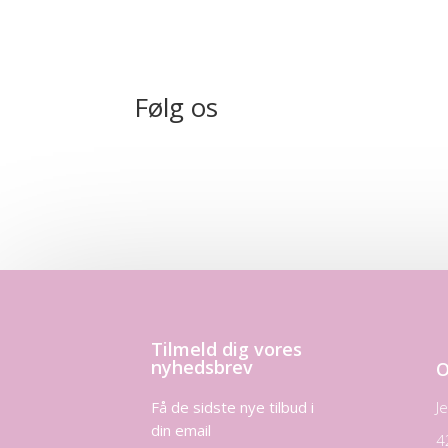
Følg os
Tilmeld dig vores
nyhedsbrev
O
Få de sidste nye tilbud i
J
din email
4