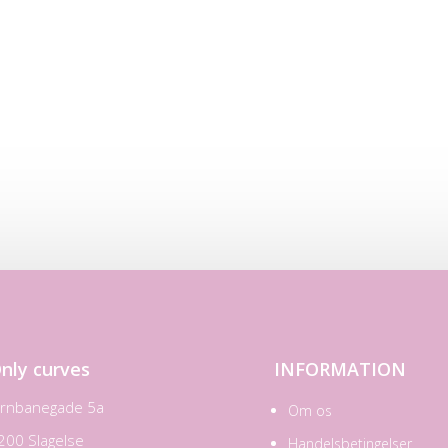
nly curves
INFORMATION
ernbanegade 5a
Om os
200 Slagelse
Handelsbetingelser