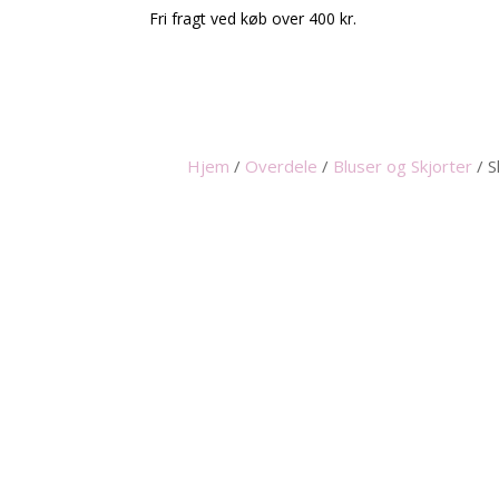
Fri fragt ved køb over 400 kr.
Hjem
/
Overdele
/
Bluser og Skjorter
/
S