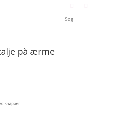
talje på ærme
ed knapper