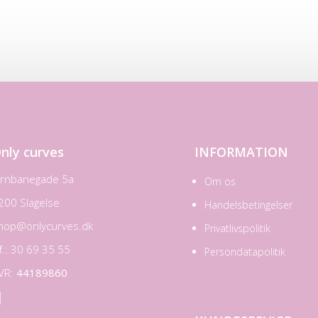
nly curves
INFORMATION
ernbanegade 5a
Om os
200 Slagelse
Handelsbetingelser
hop@onlycurves.dk
Privatlivspolitik
lf.: 30 69 35 55
Persondatapolitik
VR:
44189860
