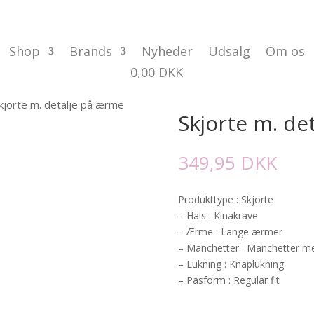
Shop
Brands
Nyheder
Udsalg
Om os
0,00
DKK
kjorte m. detalje på ærme
Skjorte m. de
349,95
DKK
Produkttype : Skjorte
– Hals : Kinakrave
– Ærme : Lange ærmer
– Manchetter : Manchetter m
– Lukning : Knaplukning
– Pasform : Regular fit