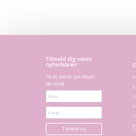
Tilmeld dig vores
nyhedsbrev
O
Få de sidste nye tilbud i
J
din email
4
s
T
C
Tilmeld nu