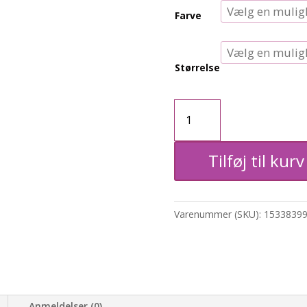
Farve
Størrelse
Skjorte
m.
Tilføj til kurv
detalje
på
Varenummer (SKU):
1533839
ærme
antal
Anmeldelser (0)