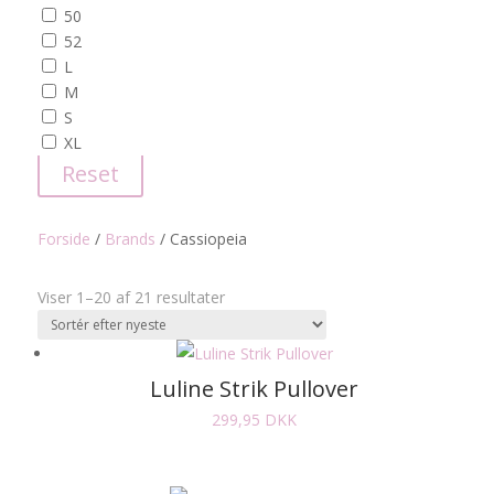
50
52
L
M
S
XL
Reset
Forside
/
Brands
/
Cassiopeia
Sorteret
Viser 1–20 af 21 resultater
efter
seneste
Luline Strik Pullover
299,95
DKK