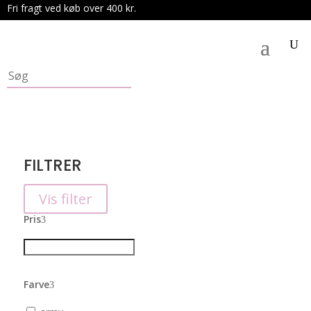
Fri fragt ved køb over 400 kr.
.
FILTRER
Vis filter
Pris
Farve