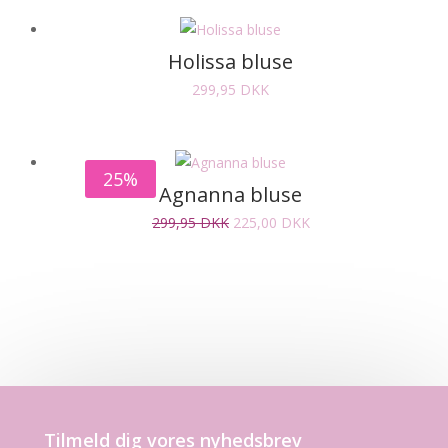
Holissa bluse
299,95
DKK
25%
Agnanna bluse
Den
Den
299,95
DKK
225,00
DKK
oprindelige
aktuelle
pris
pris
var:
er:
299,95 DKK.
225,00 DKK.
Tilmeld dig vores nyhedsbrev