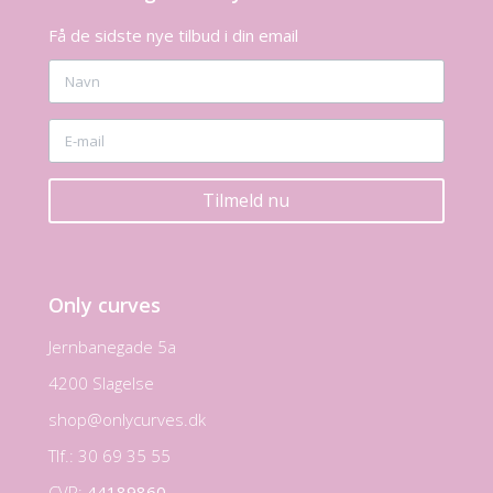
Få de sidste nye tilbud i din email
Tilmeld nu
Only curves
Jernbanegade 5a
4200 Slagelse
shop@onlycurves.dk
Tlf.: 30 69 35 55
CVR:
44189860