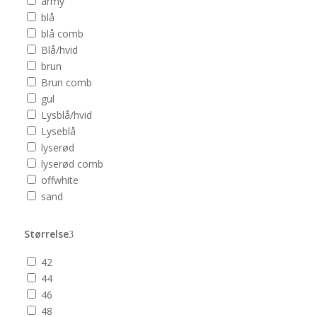
army
blå
blå comb
Blå/hvid
brun
Brun comb
gul
Lysblå/hvid
Lyseblå
lyserød
lyserød comb
offwhite
sand
Størrelse
42
44
46
48