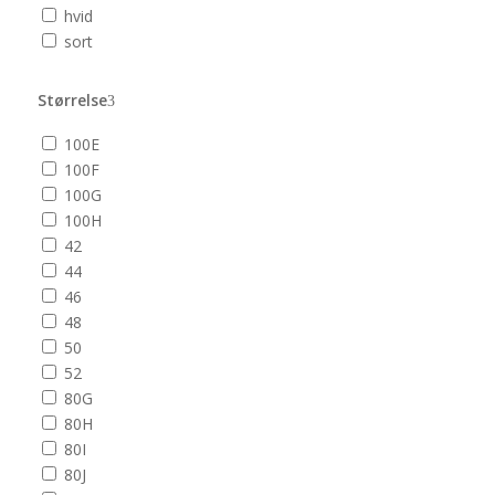
hvid
sort
Størrelse
100E
100F
100G
100H
42
44
46
48
50
52
80G
80H
80I
80J