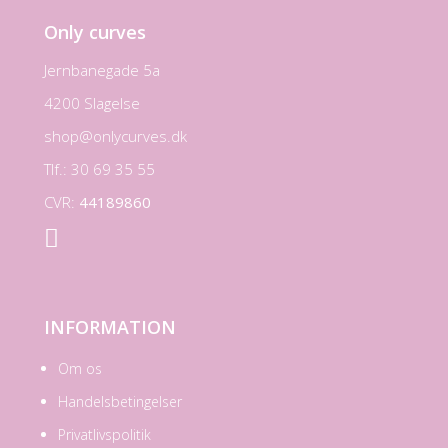
Only curves
Jernbanegade 5a
4200 Slagelse
shop@onlycurves.dk
Tlf.: 30 69 35 55
CVR:
44189860

INFORMATION
Om os
Handelsbetingelser
Privatlivspolitik