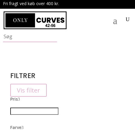
Fri fragt ved køb over 400 kr.
.
FILTRER
Vis filter
Pris
Farve