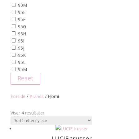
90M
95E
95F
95G
95H
95I
95J
95K
95L
95M
Reset
Forside
/
Brands
/
Elomi
Sorteret
Viser 4 resultater
efter
seneste
LUCIE trusser