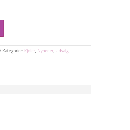
Kategorier:
Kjoler
,
Nyheder
,
Udsalg