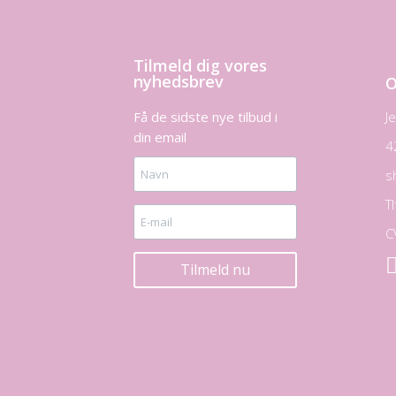
Tilmeld dig vores
nyhedsbrev
O
Få de sidste nye tilbud i
J
din email
4
s
T
C
Tilmeld nu