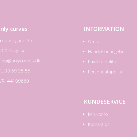
nly curves
INFORMATION
ernbanegade 5a
Om os
200 Slagelse
Handelsbetingelser
hop@onlycurves.dk
Privatlivspolitik
lf.: 30 69 35 55
Persondatapolitik
VR:
44189860

KUNDESERVICE
Min konto
Kontakt os