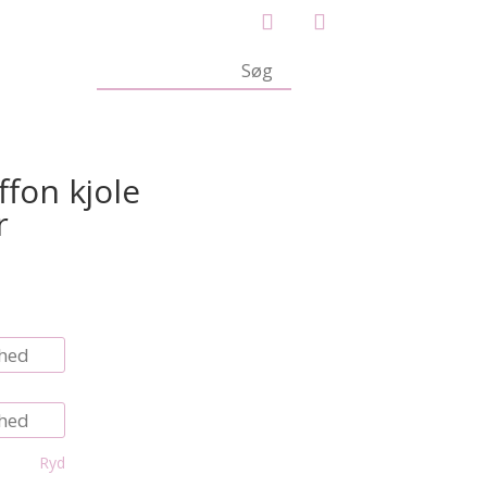
ffon kjole
r
Ryd