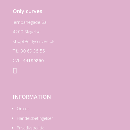
Only curves
Jernbanegade 5a
4200 Slagelse
shop@onlycurves.dk
Tlf.: 30 69 35 55
CVR:
44189860

INFORMATION
Om os
Handelsbetingelser
Privatlivspolitik