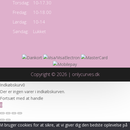
Torsdag:
10-17.30
Fredag:
10-18.00
Lørdag:
10-14
Søndag:
Lukket
Copyright © 2026 | onlycurves.dk
Indkøbskurv
0
Der er ingen varer i indkøbskurven.
Fortsæt med at handle
0
Vi bruger cookies for at sikre, at vi giver dig den bedste oplevelse på