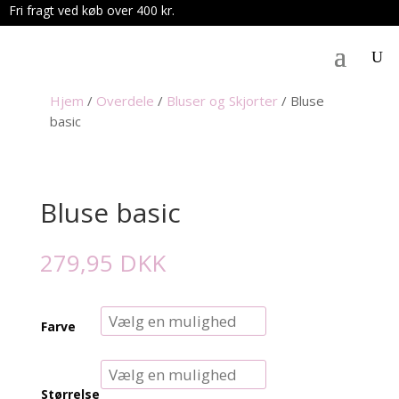
Fri fragt ved køb over 400 kr.
.
Hjem
/
Overdele
/
Bluser og Skjorter
/
Bluse
basic
Bluse basic
279,95
DKK
Farve
Størrelse