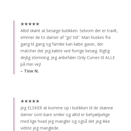
★★★★★
Altid skønt at besøge butikken.
Selvom der er travlt,
emmer de to damer af “go’ tid”. Man huskes fra
gang til gang og familie kan købe gaver, der
matcher det jeg købte ved forrige besøg. Rigtig
dejlig stemning. Jeg anbefaler Only Curves til ALLE
på min vej!
– Tine N.
★★★★★
Jeg ELSKER at komme op i butikken til de skønne
damer som bare smiler og altid er behjælpelige
med lige hvad jeg mangler og også det jeg ikke
vidste jeg manglede.