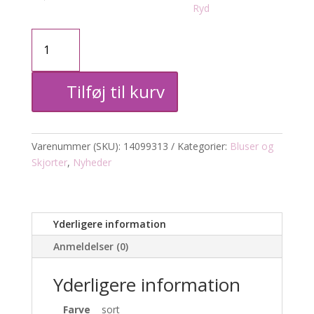
Ryd
Bluse
basic
Tilføj til kurv
antal
Varenummer (SKU):
14099313
Kategorier:
Bluser og
Skjorter
,
Nyheder
Yderligere information
Anmeldelser (0)
Yderligere information
Farve
sort