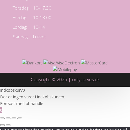
Torsdag:
10-17.30
Fredag:
10-18.00
Lørdag:
10-14
Søndag:
Lukket
Copyright © 2026 | onlycurves.dk
Indkøbskurv
0
Der er ingen varer i indkøbskurven.
Fortsæt med at handle
0