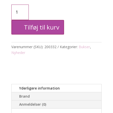
Buks
3/4
Tilføj til kurv
antal
Varenummer (SKU):
200332
Kategorier:
Bukser
,
Nyheder
Yderligere information
Brand
Anmeldelser (0)