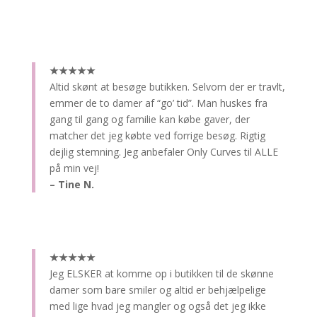
★★★★★
Altid skønt at besøge butikken.
Selvom der er travlt,
emmer de to damer af “go’ tid”. Man huskes fra
gang til gang og familie kan købe gaver, der
matcher det jeg købte ved forrige besøg. Rigtig
dejlig stemning. Jeg anbefaler Only Curves til ALLE
på min vej!
– Tine N.
★★★★★
Jeg ELSKER at komme op i butikken til de skønne
damer som bare smiler og altid er behjælpelige
med lige hvad jeg mangler og også det jeg ikke