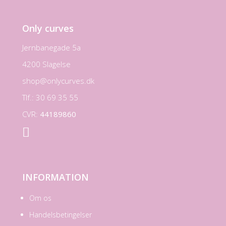
Only curves
Jernbanegade 5a
4200 Slagelse
shop@onlycurves.dk
Tlf.: 30 69 35 55
CVR:
44189860

INFORMATION
Om os
Handelsbetingelser