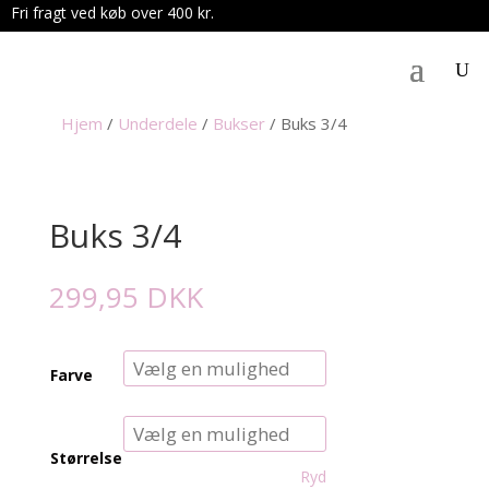
Fri fragt ved køb over 400 kr.
.
Hjem
/
Underdele
/
Bukser
/
Buks 3/4
Buks 3/4
299,95
DKK
Farve
Størrelse
Ryd