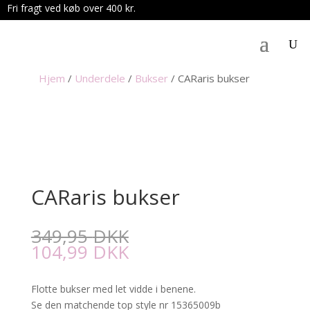
Fri fragt ved køb over 400 kr.
.
Hjem
/
Underdele
/
Bukser
/
CARaris bukser
CARaris bukser
349,95
DKK
104,99
DKK
Flotte bukser med let vidde i benene.
Se den matchende top style nr 15365009b