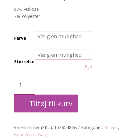
93% Viskose
7% Polyester
Farve
Størrelse
Ryd
CARaris
bukser
Tilføj til kurv
antal
Varenummer (SKU):
15365486B
Kategorier:
Bukser
,
Nyheder
,
Udsalg