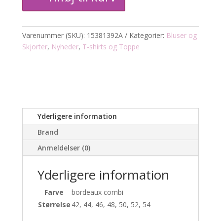
antal
Varenummer (SKU):
15381392A
Kategorier:
Bluser og
Skjorter
,
Nyheder
,
T-shirts og Toppe
Yderligere information
Brand
Anmeldelser (0)
Yderligere information
Farve
bordeaux combi
Størrelse
42, 44, 46, 48, 50, 52, 54