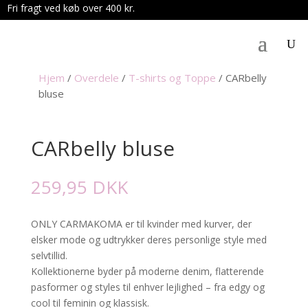
Fri fragt ved køb over 400 kr.
.
Hjem
/
Overdele
/
T-shirts og Toppe
/
CARbelly
bluse
CARbelly bluse
259,95
DKK
ONLY CARMAKOMA er til kvinder med kurver, der
elsker mode og udtrykker deres personlige style med
selvtillid.
Kollektionerne byder på moderne denim, flatterende
pasformer og styles til enhver lejlighed – fra edgy og
cool til feminin og klassisk.