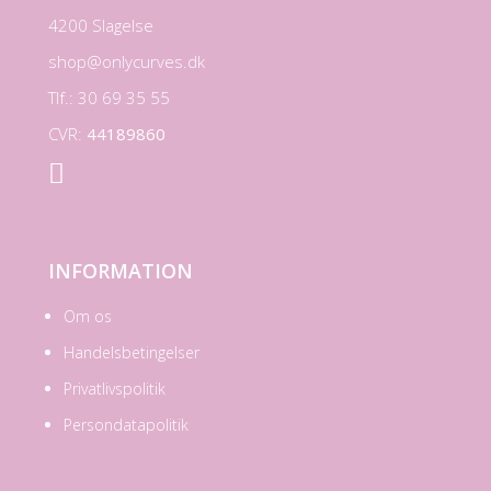
4200 Slagelse
shop@onlycurves.dk
Tlf.: 30 69 35 55
CVR:
44189860

INFORMATION
Om os
Handelsbetingelser
Privatlivspolitik
Persondatapolitik