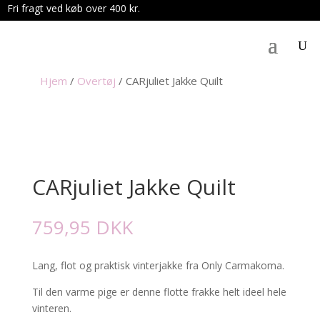
Fri fragt ved køb over 400 kr.
.
Hjem
/
Overtøj
/
CARjuliet Jakke Quilt
CARjuliet Jakke Quilt
759,95
DKK
Lang, flot og praktisk vinterjakke fra Only Carmakoma.
Til den varme pige er denne flotte frakke helt ideel hele
vinteren.