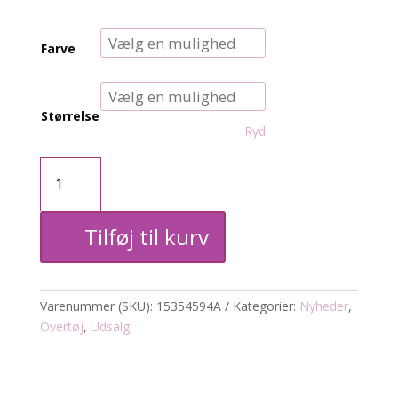
Farve
Størrelse
Ryd
CARjuliet
Jakke
Tilføj til kurv
Quilt
antal
Varenummer (SKU):
15354594A
Kategorier:
Nyheder
,
Overtøj
,
Udsalg