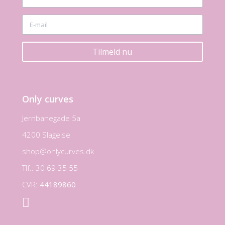
Tilmeld nu
Only curves
Jernbanegade 5a
4200 Slagelse
shop@onlycurves.dk
Tlf.: 30 69 35 55
CVR:
44189860
