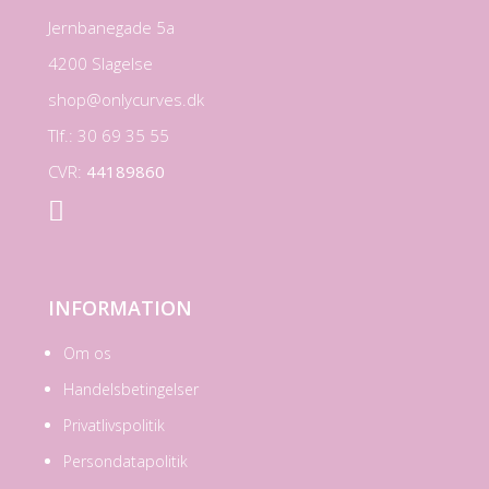
Jernbanegade 5a
4200 Slagelse
shop@onlycurves.dk
Tlf.: 30 69 35 55
CVR:
44189860

INFORMATION
Om os
Handelsbetingelser
Privatlivspolitik
Persondatapolitik