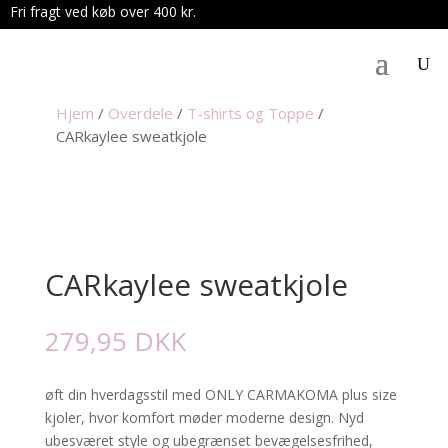
Fri fragt ved køb over 400 kr.
.
Hjem
/
Overdele
/
T-shirts og Toppe
/
CARkaylee sweatkjole
CARkaylee sweatkjole
279,95
DKK
øft din hverdagsstil med ONLY CARMAKOMA plus size
kjoler, hvor komfort møder moderne design. Nyd
ubesværet style og ubegrænset bevægelsesfrihed,