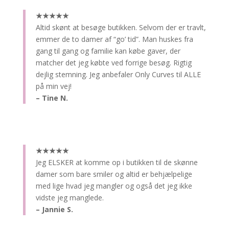
★★★★★
Altid skønt at besøge butikken.
Selvom der er travlt,
emmer de to damer af “go’ tid”. Man huskes fra
gang til gang og familie kan købe gaver, der
matcher det jeg købte ved forrige besøg. Rigtig
dejlig stemning. Jeg anbefaler Only Curves til ALLE
på min vej!
– Tine N.
★★★★★
Jeg ELSKER at komme op i butikken til de skønne
damer som bare smiler og altid er behjælpelige
med lige hvad jeg mangler og også det jeg ikke
vidste jeg manglede.
– Jannie S.