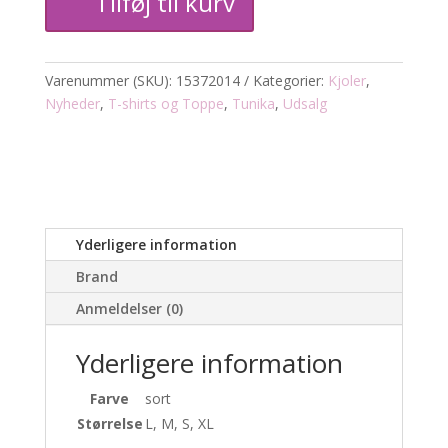
Tilføj til kurv
antal
Varenummer (SKU):
15372014
Kategorier:
Kjoler
,
Nyheder
,
T-shirts og Toppe
,
Tunika
,
Udsalg
Yderligere information
Brand
Anmeldelser (0)
Yderligere information
Farve
sort
Størrelse
L, M, S, XL