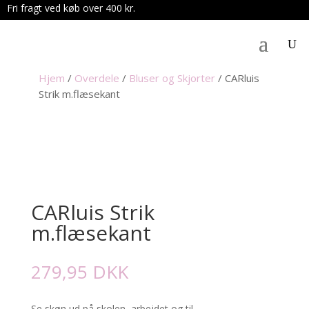
Fri fragt ved køb over 400 kr.
.
Hjem
/
Overdele
/
Bluser og Skjorter
/
CARluis
Strik m.flæsekant
CARluis Strik
m.flæsekant
279,95
DKK
Se skøn ud på skolen, arbejdet og til