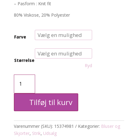
– Pasform : Knit fit
80% Viskose, 20% Polyester
Farve
Størrelse
Ryd
CARluis
Strik
Tilføj til kurv
m.flæsekant
antal
Varenummer (SKU):
15374981
Kategorier:
Bluser og
Skjorter
,
Strik
,
Udsalg