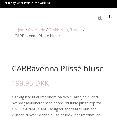
Fri fragt ved køb over 400 kr.
.
Hjem
/
Overdele
/
T-shirts og Toppe
/
CARRavenna Plissé bluse
CARRavenna Plissé bluse
199,95
DKK
Gør dig klar til at imponere på skole, arbejde eller til
hverdagsaktiviteter med denne stilfulde plissé top fra
ONLY CARMAKOMA. Designet specifikt til kurvede
kvinder, tilbyder denne bluse et look, der fremhæver