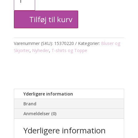
Plissé
Tilføj til kurv
bluse
antal
Varenummer (SKU):
15370220
Kategorier:
Bluser og
Skjorter
,
Nyheder
,
T-shirts og Toppe
Yderligere information
Brand
Anmeldelser (0)
Yderligere information