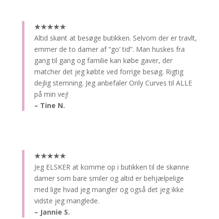
★★★★★
Altid skønt at besøge butikken.
Selvom der er travlt,
emmer de to damer af “go’ tid”. Man huskes fra
gang til gang og familie kan købe gaver, der
matcher det jeg købte ved forrige besøg. Rigtig
dejlig stemning. Jeg anbefaler Only Curves til ALLE
på min vej!
– Tine N.
★★★★★
Jeg ELSKER at komme op i butikken til de skønne
damer som bare smiler og altid er behjælpelige
med lige hvad jeg mangler og også det jeg ikke
vidste jeg manglede.
– Jannie S.