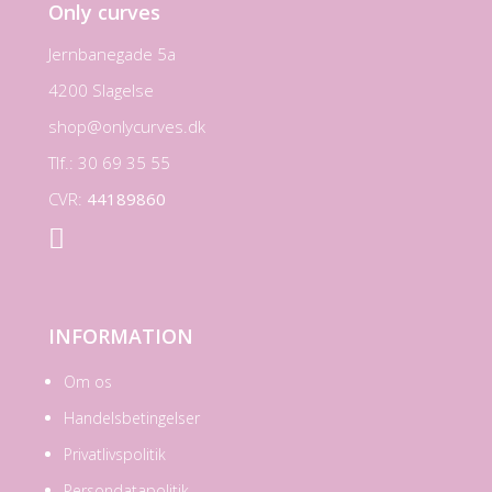
Only curves
Jernbanegade 5a
4200 Slagelse
shop@onlycurves.dk
Tlf.: 30 69 35 55
CVR:
44189860

INFORMATION
Om os
Handelsbetingelser
Privatlivspolitik
Persondatapolitik