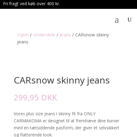
Fri fragt ved køb over 400 kr.
.
Hjem
/
Underdele
/
Jeans
/
CARsnow skinny
jeans
CARsnow skinny jeans
299,95
DKK
Vores plus size jeans i skinny fit fra ONLY
CARMAKOMA er designet til at fremhæve dine kurver
med en tætsiddende pasform, der giver et selvsikkert
og flatterende look.