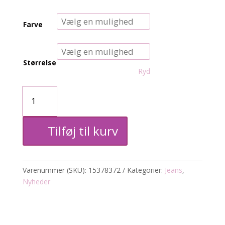
Farve
Størrelse
Ryd
CARsnow
skinny
Tilføj til kurv
jeans
antal
Varenummer (SKU):
15378372
Kategorier:
Jeans
,
Nyheder