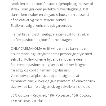
Modellen har en komfortabel taljehøjde og masser af
stræk, som gør dem perfekte til hverdagsbrug. Det
slanke ben skaber en elegant silhuet, som passer til
både casual og mere stilrene outfits.
Et sikkert valg til enhver basisgarderobe.
Fremstillet af blødt, særligt elastisk stof for at sikre
perfekt pasform og komfort hele dagen.
ONLY CARMAKOMA er til kvinder med kurver, der
elsker mode og udtrykker deres personlige style med
selvtillid. Kollektionerne byder på moderne denim,
flatterende pasformer og styles til enhver lejlighed –
fra edgy og cool til feminin og klassisk.
Vores udvalg af plus-size tøj er designet til at
fremhæve dine kurver og give komfort, så enhver plus-
size kvinde kan føle sig smuk og selvsikker i sit look.
50% Cotton – Recycled, 18% Polyester, 15% Cotton,
15% Viscose, 2% Elastane