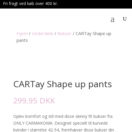
Fri fragt ved køb over 400 kr.
.
Hjem
/
Underdele
/
Bukser
/
CARTay Shape up
pants
CARTay Shape up pants
299,95
DKK
Oplev komfort og stil med disse skinny fit bukser fra
ONLY CARMAKOMA. Designet specielt til kurvede
kvinder i størrelse 42-54, fremhæver disse bukser din