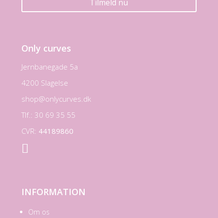
Tilmeld nu
Only curves
Jernbanegade 5a
4200 Slagelse
shop@onlycurves.dk
Tlf.: 30 69 35 55
CVR:
44189860

INFORMATION
Om os