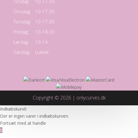
Tirsdag:
10-17.30
Onsdag:
10-17.30
Torsdag:
10-17.30
Fredag:
10-18.00
Lørdag:
10-14
Søndag:
Lukket
Copyright © 2026 | onlycurves.dk
Indkøbskurv
0
Der er ingen varer i indkøbskurven.
Fortsæt med at handle
0