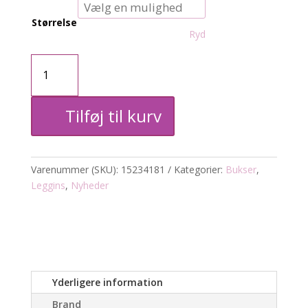
Størrelse
Ryd
CARTay
Shape
Tilføj til kurv
up
pants
Varenummer (SKU):
15234181
Kategorier:
Bukser
,
antal
Leggins
,
Nyheder
Yderligere information
Brand