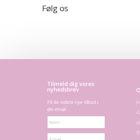
Følg os
Tilmeld dig vores
nyhedsbrev
O
Få de sidste nye tilbud i
J
din email
4
s
T