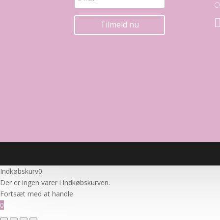
C
Tilmeld nu
Indkøbskurv
0
Der er ingen varer i indkøbskurven.
Fortsæt med at handle
0