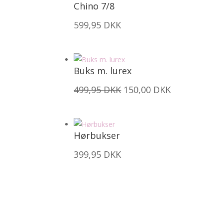
Chino 7/8
599,95
DKK
Buks m. lurex
Den
Den
499,95
DKK
150,00
DKK
oprindelige
aktuelle
pris
pris
var:
er:
Hørbukser
499,95 DKK.
150,00 DKK.
399,95
DKK