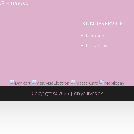
VR:
44189860

KUNDESERVICE
Min konto
Kontakt os
Copyright © 2026 | onlycurves.dk