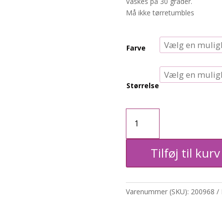
Vaskes på 30 grader.
Må ikke tørretumbles
Farve
Størrelse
Chino
antal
Tilføj til kurv
Varenummer (SKU):
200968