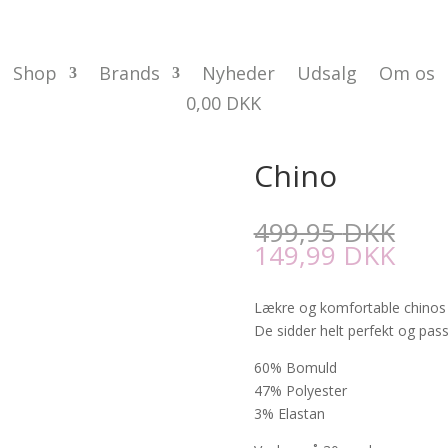
Shop
Brands
Nyheder
Udsalg
Om os
0,00
DKK
Chino
499,95
DKK
149,99
DKK
Lækre og komfortable chinos 
De sidder helt perfekt og pass
60% Bomuld
47% Polyester
3% Elastan