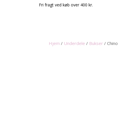
Fri fragt ved køb over 400 kr.
Hjem
/
Underdele
/
Bukser
/
Chino