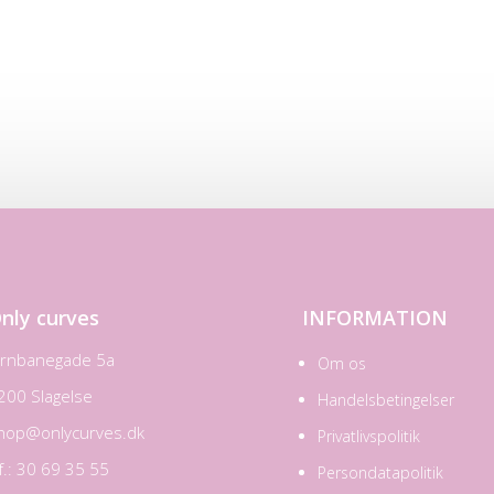
nly curves
INFORMATION
ernbanegade 5a
Om os
200 Slagelse
Handelsbetingelser
hop@onlycurves.dk
Privatlivspolitik
lf.: 30 69 35 55
Persondatapolitik