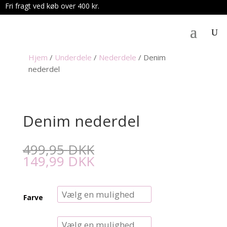
Fri fragt ved køb over 400 kr.
.
Hjem
/
Underdele
/
Nederdele
/
Denim
nederdel
Denim nederdel
499,95
DKK
149,99
DKK
Farve