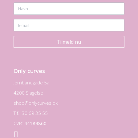
Tilmeld nu
Only curves
Jernbanegade 5a
4200 Slagelse
shop@onlycurves.dk
Tlf.: 30 69 35 55
CVR:
44189860
