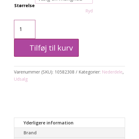
Størrelse
Ryd
Denim
nederdel
Tilføj til kurv
antal
Varenummer (SKU):
10582308
Kategorier:
Nederdele
,
Udsalg
Yderligere information
Brand