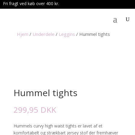
Fri fragt ved køb over 400 kr.
.
Hjem
/
Underdele
/
Leggins
/
Hummel tights
Hummel tights
299,95
DKK
Hummels curvy high waist tights er lavet af et
komfortabelt og strækbart jersey stof der fremhæver