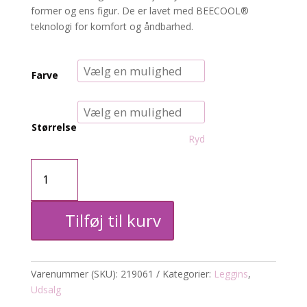
former og ens figur. De er lavet med BEECOOL®
teknologi for komfort og åndbarhed.
Farve
Størrelse
Ryd
Hummel
tights
Tilføj til kurv
antal
Varenummer (SKU):
219061
Kategorier:
Leggins
,
Udsalg