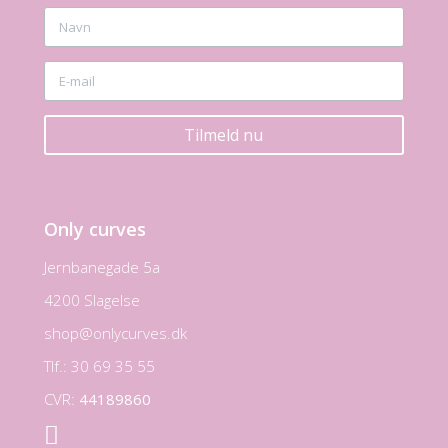
Tilmeld nu
Only curves
Jernbanegade 5a
4200 Slagelse
shop@onlycurves.dk
Tlf.: 30 69 35 55
CVR:
44189860
