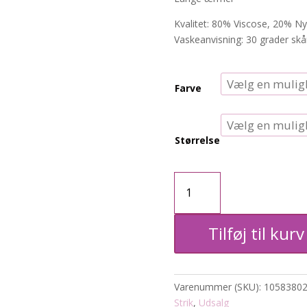
Kvalitet: 80% Viscose, 20% Ny
Vaskeanvisning: 30 grader skå
Farve
Størrelse
KCrahina
Bluse
Tilføj til kurv
i
tynd
Varenummer (SKU):
1058380
strik
Strik
,
Udsalg