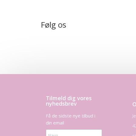
Følg os
Tilmeld dig vores
nyhedsbrev
O
Få de sidste nye tilbud i
J
din email
4
s