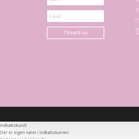
T
C
Tilmeld nu
Indkøbskurv
0
Der er ingen varer i indkøbskurven.