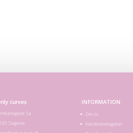
nly curves
INFORMATION
ernbanegade 5a
Om os
200 Slagelse
Handelsbetingelser
hop@onlycurves.dk