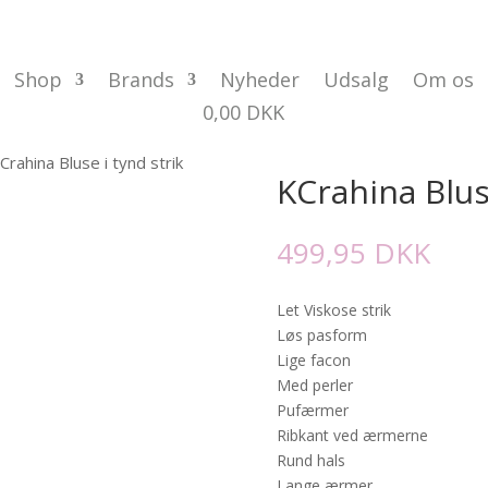
Shop
Brands
Nyheder
Udsalg
Om os
0,00
DKK
Crahina Bluse i tynd strik
KCrahina Bluse
499,95
DKK
Let Viskose strik
Løs pasform
Lige facon
Med perler
Pufærmer
Ribkant ved ærmerne
Rund hals
Lange ærmer