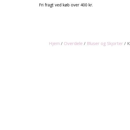
Fri fragt ved køb over 400 kr.
Hjem
/
Overdele
/
Bluser og Skjorter
/
K