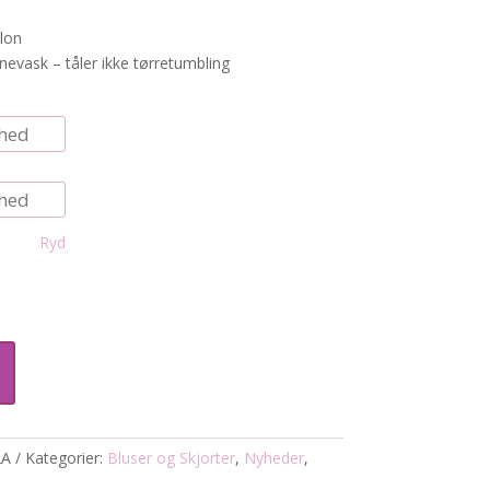
lon
nevask – tåler ikke tørretumbling
Ryd
2A
Kategorier:
Bluser og Skjorter
,
Nyheder
,