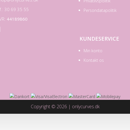
Privatlivspolitik
lf.: 30 69 35 55
Persondatapolitik
VR:
44189860

KUNDESERVICE
Min konto
Kontakt os
Copyright © 2026 | onlycurves.dk