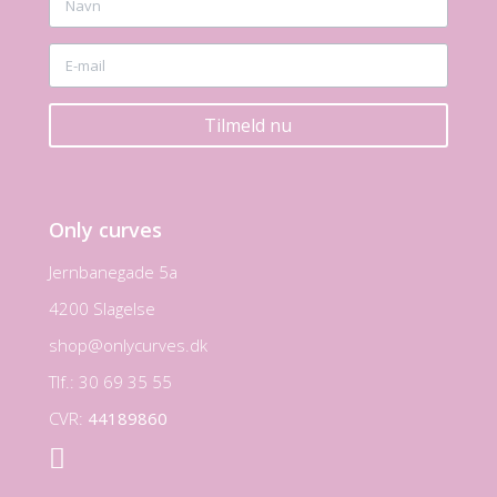
Tilmeld nu
Only curves
Jernbanegade 5a
4200 Slagelse
shop@onlycurves.dk
Tlf.: 30 69 35 55
CVR:
44189860
