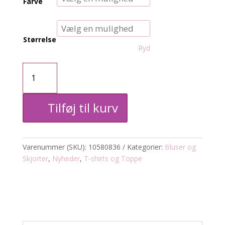
Farve
Størrelse
Ryd
KCvilana
bluse
Tilføj til kurv
antal
Varenummer (SKU):
10580836
Kategorier:
Bluser og
Skjorter
,
Nyheder
,
T-shirts og Toppe