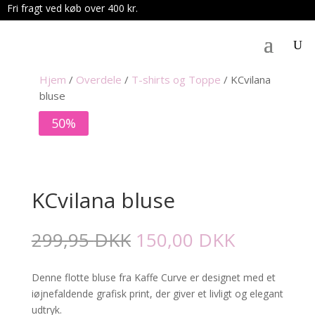
Fri fragt ved køb over 400 kr.
.
Hjem
/
Overdele
/
T-shirts og Toppe
/
KCvilana
bluse
50%
KCvilana bluse
Den
Den
299,95
DKK
150,00
DKK
oprindelige
aktuelle
pris
pris
Denne flotte bluse fra Kaffe Curve er designet med et
var:
er:
iøjnefaldende grafisk print, der giver et livligt og elegant
299,95 DKK.
150,00 D
udtryk.