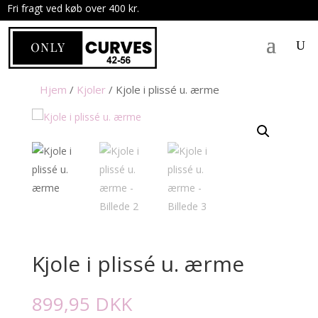
Fri fragt ved køb over 400 kr.
.
Hjem
/
Kjoler
/
Kjole i plissé u. ærme
Kjole i plissé u. ærme
899,95
DKK