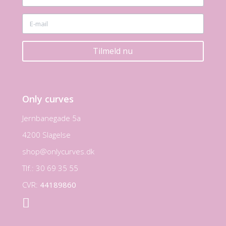
Tilmeld nu
Only curves
Jernbanegade 5a
4200 Slagelse
shop@onlycurves.dk
Tlf.: 30 69 35 55
CVR:
44189860
