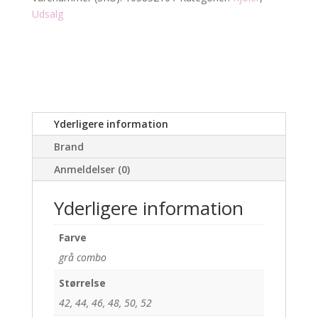
ærme
Udsalg
antal
Yderligere information
Brand
Anmeldelser (0)
Yderligere information
Farve
grå combo
Størrelse
42, 44, 46, 48, 50, 52