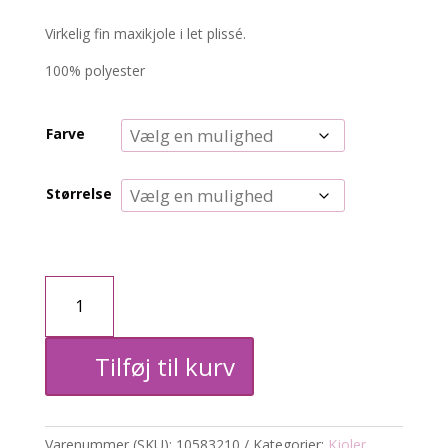
Virkelig fin maxikjole i let plissé.
100% polyester
Farve
Størrelse
Kjole
i
Tilføj til kurv
plissé
u.
Varenummer (SKU):
10583210
Kategorier:
Kjoler
,