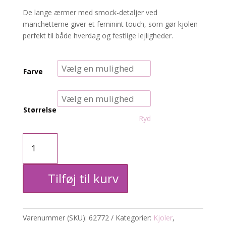
De lange ærmer med smock-detaljer ved
manchetterne giver et feminint touch, som gør kjolen
perfekt til både hverdag og festlige lejligheder.
Farve
Størrelse
Ryd
kjole
med
Tilføj til kurv
print
antal
Varenummer (SKU):
62772
Kategorier:
Kjoler
,