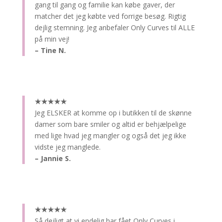
gang til gang og familie kan købe gaver, der
matcher det jeg købte ved forrige besøg. Rigtig
dejlig stemning. Jeg anbefaler Only Curves til ALLE
på min vej!
– Tine N.
★★★★★
Jeg ELSKER at komme op i butikken til de skønne
damer som bare smiler og altid er behjælpelige
med lige hvad jeg mangler og også det jeg ikke
vidste jeg manglede.
– Jannie S.
★★★★★
Så dejligt at vi endelig har fået Only Curves i