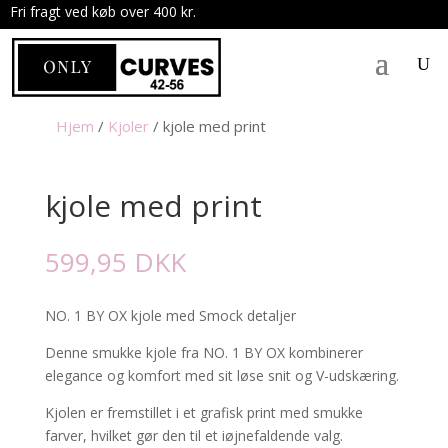
Fri fragt ved køb over 400 kr.
.
Hjem
/
Kjoler
/
kjole med print
kjole med print
599,95
DKK
NO. 1 BY OX kjole med Smock detaljer
Denne smukke kjole fra NO. 1 BY OX kombinerer
elegance og komfort med sit løse snit og V-udskæring.
Kjolen er fremstillet i et grafisk print med smukke
farver, hvilket gør den til et iøjnefaldende valg.