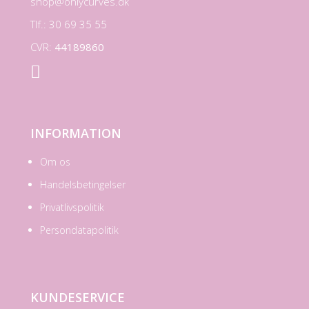
shop@onlycurves.dk
Tlf.: 30 69 35 55
CVR:
44189860

INFORMATION
Om os
Handelsbetingelser
Privatlivspolitik
Persondatapolitik
KUNDESERVICE