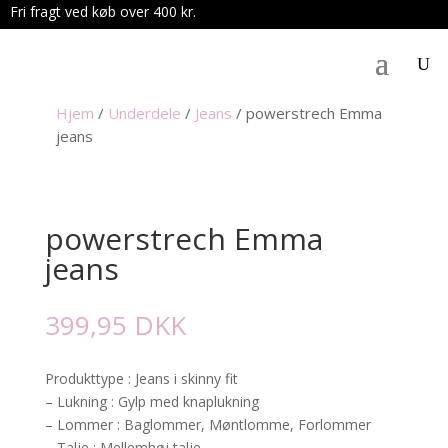
Fri fragt ved køb over 400 kr.
.
Hjem
/
Underdele
/
Jeans
/
powerstrech Emma
jeans
powerstrech Emma
jeans
399,95
DKK
Produkttype : Jeans i skinny fit
– Lukning : Gylp med knaplukning
– Lommer : Baglommer, Møntlomme, Forlommer
– Talje : Mellemhøj talje