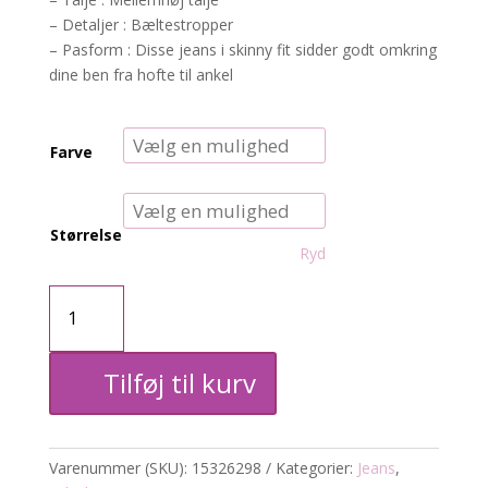
– Detaljer : Bæltestropper
– Pasform : Disse jeans i skinny fit sidder godt omkring
dine ben fra hofte til ankel
Farve
Størrelse
Ryd
powerstrech
Emma
Tilføj til kurv
jeans
antal
Varenummer (SKU):
15326298
Kategorier:
Jeans
,