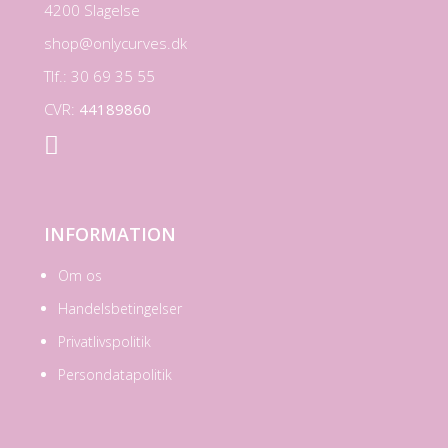
4200 Slagelse
shop@onlycurves.dk
Tlf.: 30 69 35 55
CVR:
44189860

INFORMATION
Om os
Handelsbetingelser
Privatlivspolitik
Persondatapolitik