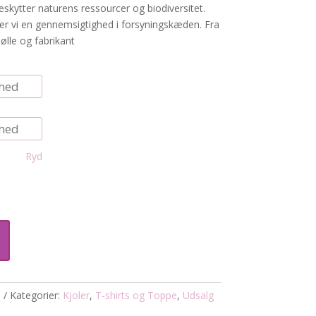
kytter naturens ressourcer og biodiversitet.
er vi en gennemsigtighed i forsyningskæden. Fra
mølle og fabrikant
Ryd
6
Kategorier:
Kjoler
,
T-shirts og Toppe
,
Udsalg