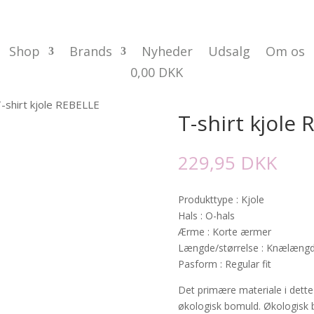
Shop
Brands
Nyheder
Udsalg
Om os
0,00
DKK
-shirt kjole REBELLE
T-shirt kjole
229,95
DKK
Produkttype : Kjole
Hals : O-hals
Ærme : Korte ærmer
Længde/størrelse : Knælæng
Pasform : Regular fit
Det primære materiale i dette
økologisk bomuld. Økologisk b