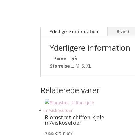
Yderligere information
Brand
Yderligere information
Farve
grå
Størrelse
L, M, S, XL
Relaterede varer
Blomstret chiffon kjole
m/viskosefoer
399,95
DKK