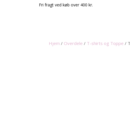
Fri fragt ved køb over 400 kr.
Hjem
/
Overdele
/
T-shirts og Toppe
/
T