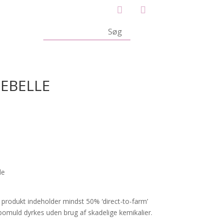
 REBELLE
de
 produkt indeholder mindst 50% ‘direct-to-farm’
omuld dyrkes uden brug af skadelige kemikalier.