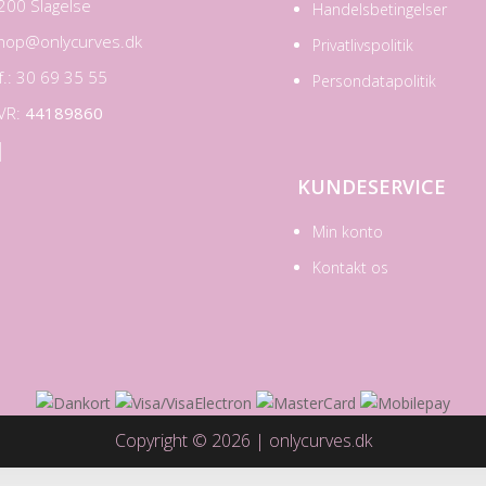
200 Slagelse
Handelsbetingelser
hop@onlycurves.dk
Privatlivspolitik
lf.: 30 69 35 55
Persondatapolitik
VR:
44189860

KUNDESERVICE
Min konto
Kontakt os
Copyright © 2026 | onlycurves.dk