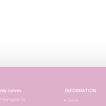
nly curves
INFORMATION
ernbanegade 5a
Om os