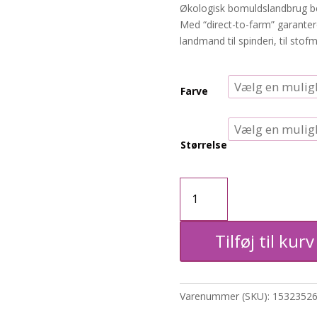
Økologisk bomuldslandbrug bes
Med “direct-to-farm” garanter
landmand til spinderi, til stof
Farve
Størrelse
T-
shirt
Tilføj til kurv
kjole
REBELLE
Varenummer (SKU):
1532352
antal