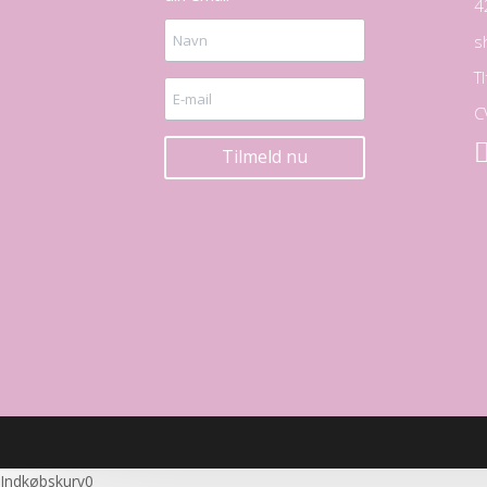
4
s
T
C
Tilmeld nu
Indkøbskurv
0