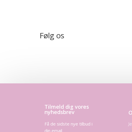
Følg os
Tilmeld dig vores
nyhedsbrev
O
Få de sidste nye tilbud i
J
din email