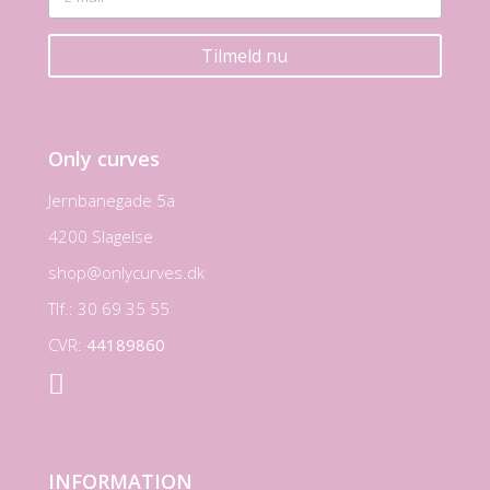
Tilmeld nu
Only curves
Jernbanegade 5a
4200 Slagelse
shop@onlycurves.dk
Tlf.: 30 69 35 55
CVR:
44189860

INFORMATION