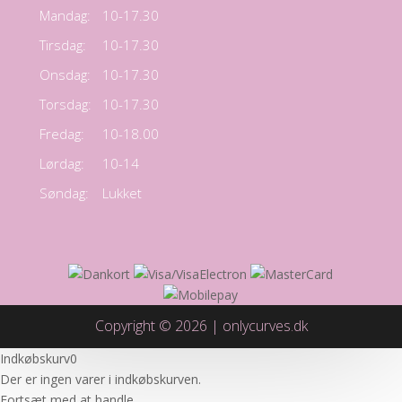
Mandag:
10-17.30
Tirsdag:
10-17.30
Onsdag:
10-17.30
Torsdag:
10-17.30
Fredag:
10-18.00
Lørdag:
10-14
Søndag:
Lukket
Copyright © 2026 | onlycurves.dk
Indkøbskurv
0
Der er ingen varer i indkøbskurven.
Fortsæt med at handle