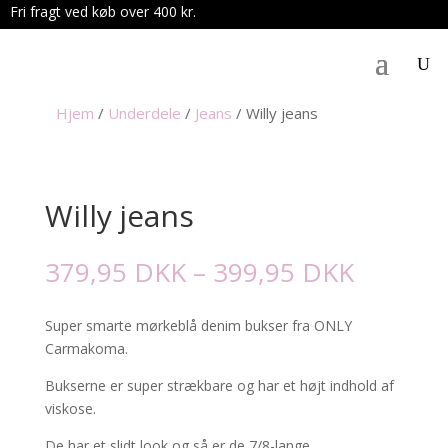
Fri fragt ved køb over 400 kr.
.
Hjem
/
Underdele
/
Jeans
/
Willy jeans
Willy jeans
Prisinte
379,95
DKK
–
399,95
DKK
379,95
til
Super smarte mørkeblå denim bukser fra ONLY
399,95
Carmakoma.
Bukserne er super strækbare og har et højt indhold af
viskose.
De har et slidt look og så er de 7/8-lange.