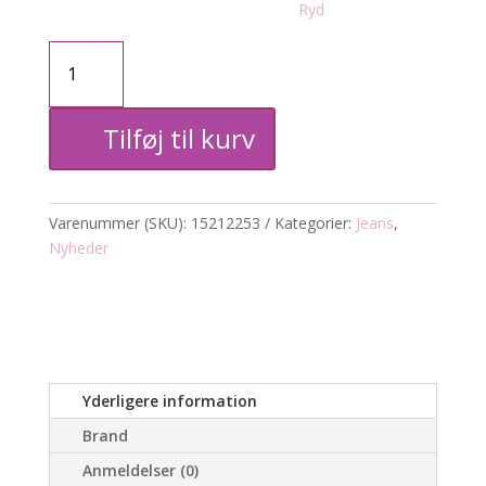
Ryd
Willy
jeans
Tilføj til kurv
antal
Varenummer (SKU):
15212253
Kategorier:
Jeans
,
Nyheder
Yderligere information
Brand
Anmeldelser (0)