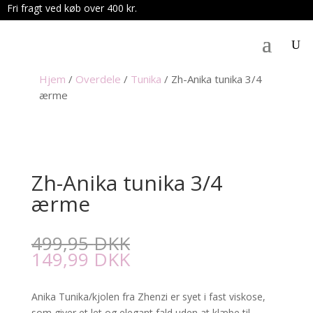
Fri fragt ved køb over 400 kr.
.
Hjem
/
Overdele
/
Tunika
/
Zh-Anika tunika 3/4
ærme
Zh-Anika tunika 3/4
ærme
499,95
DKK
149,99
DKK
Anika Tunika/kjolen fra Zhenzi er syet i fast viskose,
som giver et let og elegant fald uden at klæbe til