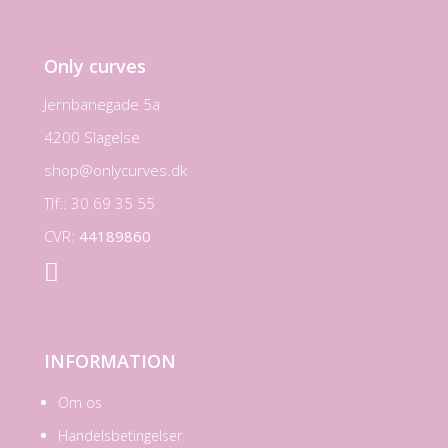
Only curves
Jernbanegade 5a
4200 Slagelse
shop@onlycurves.dk
Tlf.: 30 69 35 55
CVR:
44189860

INFORMATION
Om os
Handelsbetingelser