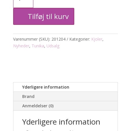
Anika
Tilføj til kurv
tunika
3/4
Varenummer (SKU):
201204
Kategorier:
Kjoler
,
ærme
Nyheder
,
Tunika
,
Udsalg
antal
Yderligere information
Brand
Anmeldelser (0)
Yderligere information