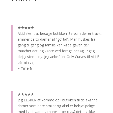
★★★★★
Altid skønt at besøge butikken.
Selvom der er travlt,
emmer de to damer af “go’ tid”. Man huskes fra
gang til gang og familie kan købe gaver, der
matcher det jeg købte ved forrige besøg. Rigtig
dejlig stemning. Jeg anbefaler Only Curves til ALLE
på min vej!
– Tine N.
★★★★★
Jeg ELSKER at komme op i butikken til de skønne
damer som bare smiler og altid er behjælpelige
med lige hvad jeg mangler og også det jeg ikke