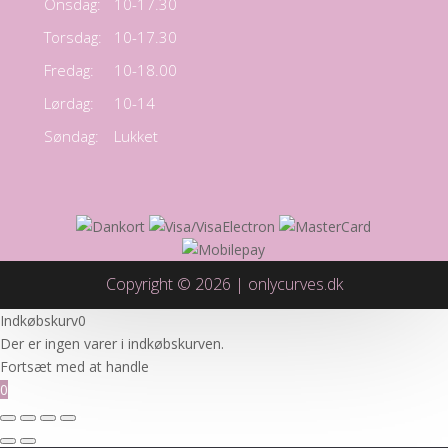
Onsdag:
10-17.30
Torsdag:
10-17.30
Fredag:
10-18.00
Lørdag:
10-14
Søndag:
Lukket
Copyright © 2026 | onlycurves.dk
Indkøbskurv
0
Der er ingen varer i indkøbskurven.
Fortsæt med at handle
0