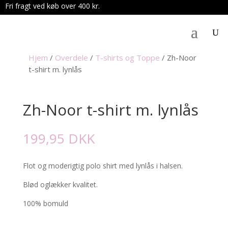
Fri fragt ved køb over 400 kr.
.
Hjem
/
Overdele
/
T-shirts og Toppe
/
Zh-Noor
t-shirt m. lynlås
Zh-Noor t-shirt m. lynlås
199,95
DKK
Flot og moderigtig polo shirt med lynlås i halsen.
Blød oglækker kvalitet.
100% bomuld