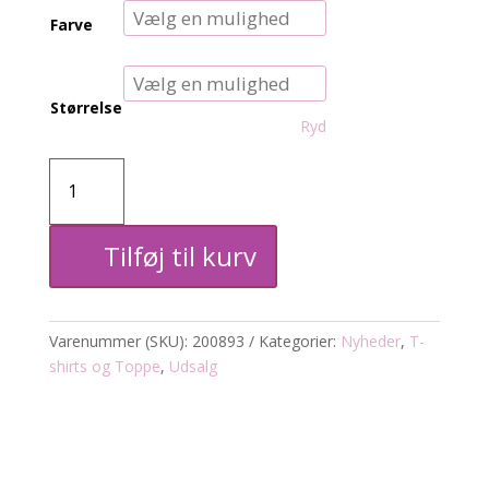
Farve
Størrelse
Ryd
Zh-
Noor
Tilføj til kurv
t-
shirt
Varenummer (SKU):
200893
Kategorier:
Nyheder
,
T-
m.
shirts og Toppe
,
Udsalg
lynlås
antal