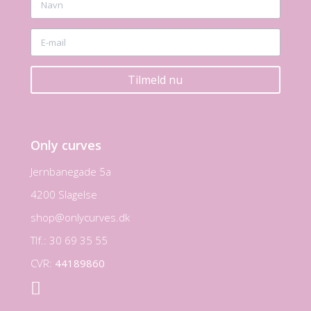
Tilmeld nu
Only curves
Jernbanegade 5a
4200 Slagelse
shop@onlycurves.dk
Tlf.: 30 69 35 55
CVR:
44189860
