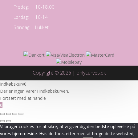
Fredag:
10-18.00
Lørdag:
10-14
Søndag:
Lukket
Copyright © 2026 | onlycurves.dk
Indkøbskurv
0
Der er ingen varer i indkøbskurven.
Fortsæt med at handle
0
Vi bruger cookies for at sikre, at vi giver dig den bedste oplevelse på
vores hjemmeside. Hvis du fortsætter med at bruge dette websted,