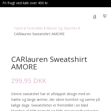
Fri fragt ved køb over 400 kr.
.
Hjem
/
Overdele
/
Bluser og Skjorter
/
CARlauren Sweatshirt AMORE
CARlauren Sweatshirt
AMORE
299,95
DKK
Denne sweatshirt har et afslappet design med en
hætte og lange ærmer, der sikrer komfort og varme på
kølige dage. Sweatshirten er fremstillet i en blød
blanding af 50% bomuld og 50% genanvendt polyester,