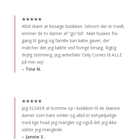
★★★★★
Altid skønt at besøge butikken.
Selvom der er travlt,
emmer de to damer af “go’ tid”. Man huskes fra
gang til gang og familie kan købe gaver, der
matcher det jeg købte ved forrige besøg. Rigtig
dejlig stemning. Jeg anbefaler Only Curves til ALLE
på min vej!
– Tine N.
★★★★★
Jeg ELSKER at komme op i butikken til de skønne
damer som bare smiler og altid er behjælpelige
med lige hvad jeg mangler og også det jeg ikke
vidste jeg manglede.
– Jannie S.