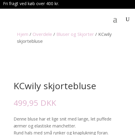
Fri fragt ved køb over 400 kr.
.
Hjem
/
Overdele
/
Bluser og Skjorter
/
KCwily
skjortebluse
KCwily skjortebluse
499,95
DKK
Denne bluse har et lige snit med lange, let puffede
ærmer og elastiske manchetter.
Rund hals med små rynker og knaplukning foran.