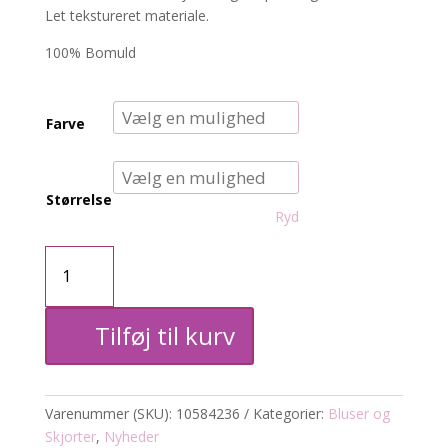
Let tekstureret materiale.
100% Bomuld
Farve
Størrelse
Ryd
KCwily
skjortebluse
Tilføj til kurv
antal
Varenummer (SKU):
10584236
Kategorier:
Bluser og
Skjorter
,
Nyheder