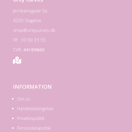
Jernbanegade 5a
4200 Slagelse
shop@onlycurves.dk
Tlf.: 30 69 35 55
CVR:
44189860

INFORMATION
Om os
Handelsbetingelser
Privatlivspolitik
Persondatapolitik