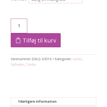
Tunika
m.
Tilføj til kurv
guldtryk
antal
Varenummer (SKU):
63010
Kategorier:
Kjoler
,
Nyheder
,
Tunika
Yderligere information