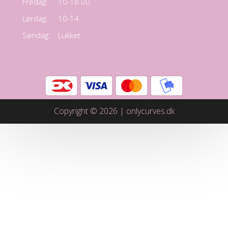
Fredag:
10-18.00
Lørdag:
10-14
Søndag:
Lukket
Copyright © 2026 | onlycurves.dk