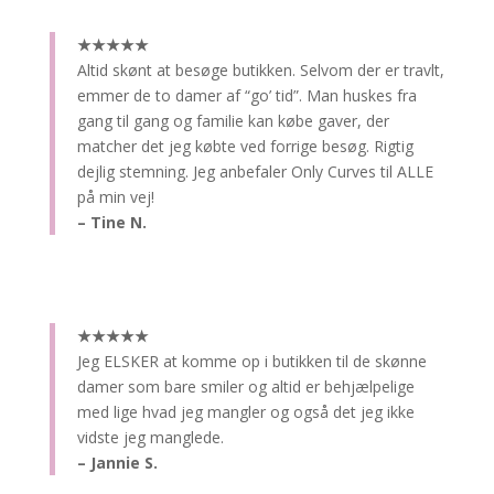
★★★★★
Altid skønt at besøge butikken.
Selvom der er travlt,
emmer de to damer af “go’ tid”. Man huskes fra
gang til gang og familie kan købe gaver, der
matcher det jeg købte ved forrige besøg. Rigtig
dejlig stemning. Jeg anbefaler Only Curves til ALLE
på min vej!
– Tine N.
★★★★★
Jeg ELSKER at komme op i butikken til de skønne
damer som bare smiler og altid er behjælpelige
med lige hvad jeg mangler og også det jeg ikke
vidste jeg manglede.
– Jannie S.