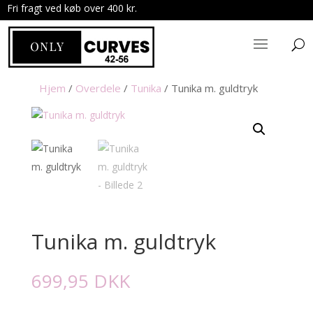
Fri fragt ved køb over 400 kr.
.
Hjem
/
Overdele
/
Tunika
/
Tunika m. guldtryk
Tunika m. guldtryk
699,95
DKK